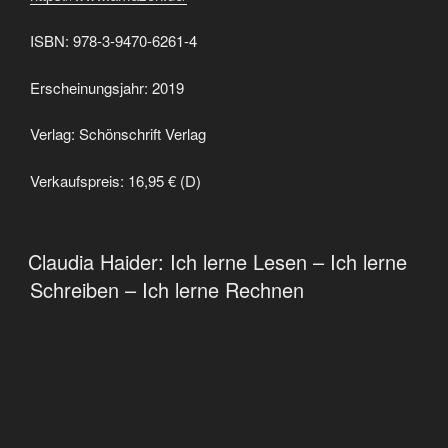
ISBN: 978-3-9470-6261-4
Erscheinungsjahr: 2019
Verlag: Schönschrift Verlag
Verkaufspreis: 16,95 € (D)
VERÖFFENTLICHT
Claudia Haider: Ich lerne Lesen – Ich lerne
AM
Schreiben – Ich lerne Rechnen
Richtig auf die Schule vorbereiten!
Die Autorin stellt in drei Übungsbüchern liebevoll illustrierte