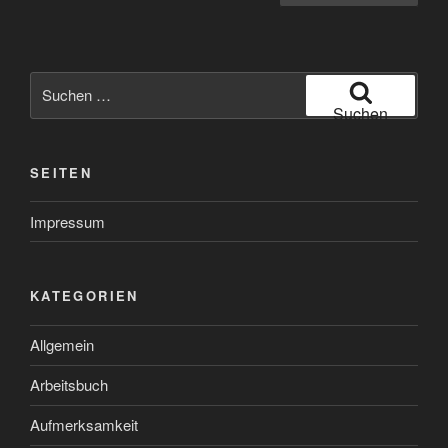
Legasthenie
NEUESTE BEITRÄGE
„Mila Maus im fantastischen Wunderland“ von Christine
Gensheimer und Matthias Beikert
„Zaubergiraffe – Lunas Rechtschreibzauberbuch“:
Kindgerechte Rechtschreibstrategien bei LRS – kreativ,
spielerisch und strukturiert von Theresa Detter
„Mila Maus – Trainingsbuch Wahrnehmung & Räumliches
Denken“ von Christine Gensheimer & Matthias Beikert
„Mila Maus und die Buchstaben Detektive: Das interaktive
Mitmachbuch“ von Christine Gensheimer und Matthias
Beikert