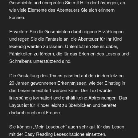
Probieren Sie es aus und überzeugen Sie sich selbst! Ihr
Kind wird mit dieser Methode den Spaß am Lesen neu
entdecken und wird davon natürlich auch in der Schule
profitieren. Das Buch ist ausschließlich in digitaler Form
erhältlich.
Bestellen Sie jetzt im Lernsoftware-Shop:
Mein
Lesebuch
Seitennummerierung
Seite
1
Nächste Seite
der
Beiträge
Suchen
nach: