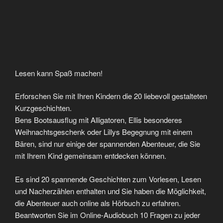
und regen Sie die Fantasie an, die Abenteuer für Ihr Kind
lebendig werden zu lassen. Unterstützen Sie es dabei,
Fähigkeiten zu fördern, die für das Erlernen des Lesens und
Schreibens unterstützend sind.
Die Gestaltung des Textes passiert auf den in den letzten
20 Jahren gewonnenen Erkenntnissen, wie der Einstieg in
das Lesen erleichtert werden kann. Der Text wurde
linksbündig formatiert und enthält keine Abtrennungen. Das
Layout ist für Kinder leicht zu überblicken und bereitet
dadurch auch viel Freude.
Sie können „Mein Lesebuch“ auch sehr gut für das Lesen
mit der Easy Reading Leseschablone einsetzen.
Ermöglichen Sie Ihrem Kind, die Geschichten Wort für Wort
zu entdecken. Diese werden dabei durch die farbliche
Hervorhebung vom restlichen Text abgegrenzt. Somit wird
ein Verrutschen im Text oder das Verlieren der Zeile
verhindert. Das Lesen wird entspannter.