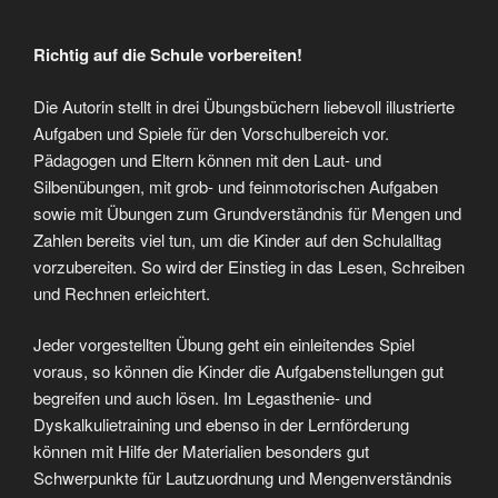
Lesen – Kindergarten/Vorschule
https://www.amazon.de/ Lernen mit Teo und Tia – Ich lerne
Schreiben – Kindergarten/Vorschule
https://www.amazon.de/ Lernen mit Teo und Tia – Ich lerne
Rechnen – Kindergarten/Vorschule
ISBN: 978-3-70742177
ISBN: 978-3-7074-2179-8
ISBN: 978-3-7074-2178-1
Erscheinungsjahr: 2019
Verlag: G&G Verlagsgesellschaft mbH
Verkaufspreis: je 9,95 € (A)