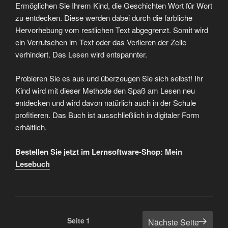
Suchen
SEITEN
Impressum
KATEGORIEN
Allgemein
Arbeitsbuch
Aufmerksamkeit
Dyskalkulie
Fachbuch
Kinderbuch