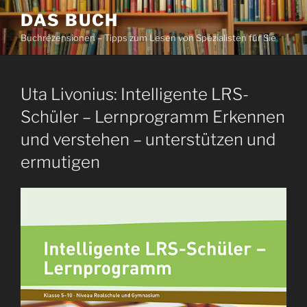
Zum
DAS BUCH
Inhalt
Buchrezensionen – Tipps zum Lesen von Spezialisten für Sie
springen
Uta Livonius: Intelligente LRS-
Schüler – Lernprogramm Erkennen
und verstehen – unterstützen und
ermutigen