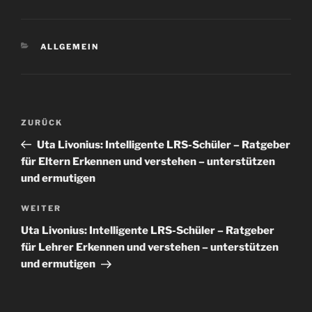
KATEGORIEN
ALLGEMEIN
Beitragsnavigation
Vorheriger
ZURÜCK
Beitrag
Uta Livonius: Intelligente LRS-Schüler – Ratgeber
für Eltern Erkennen und verstehen – unterstützen
und ermutigen
Nächster
WEITER
Beitrag
Uta Livonius: Intelligente LRS-Schüler – Ratgeber
für Lehrer Erkennen und verstehen – unterstützen
und ermutigen